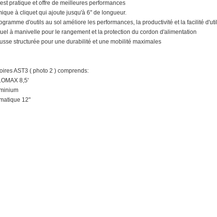
est pratique et offre de meilleures performances
que à cliquet qui ajoute jusqu'à 6" de longueur.
ramme d'outils au sol améliore les performances, la productivité et la facilité d'util
l à manivelle pour le rangement et la protection du cordon d'alimentation
sse structurée pour une durabilité et une mobilité maximales
ires AST3 ( photo 2 ) comprends:
FLOMAX 8,5'
uminium
umatique 12"