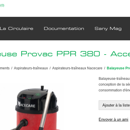
(0)
La Circulaire
Documentation
Sany Mag
euse Provac PPR 380 - Acc
ements
/
Aspirateurs-traîneaux
/
Aspirateurs-traîneaux Nacecare
/
Balayeuse Pr
Balayeuse-traîneau
conception de la sé
consommation d'éne
Ajouter à la lis
Envoyer à un ami