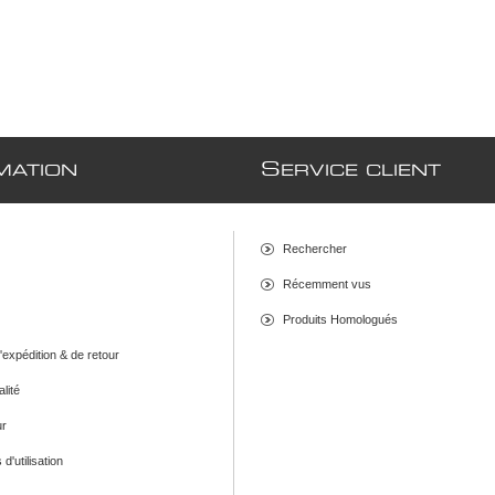
S
MATION
ERVICE CLIENT
Rechercher
Récemment vus
Produits Homologués
d'expédition & de retour
alité
ur
d'utilisation