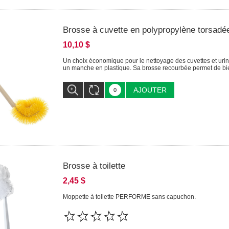
Brosse à cuvette en polypropylène torsadée
10,10 $
Un choix économique pour le nettoyage des cuvettes et urino
un manche en plastique. Sa brosse recourbée permet de bie
AJOUTER
Brosse à toilette
2,45 $
Moppette à toilette PERFORME sans capuchon.