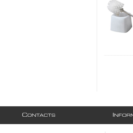
C
I
ONTACTS
NFOR