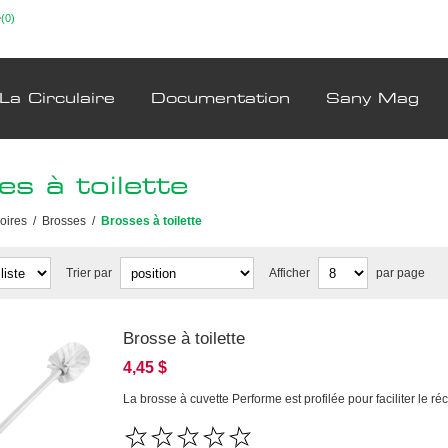
(0)
La Circulaire
Documentation
Sany Mag
s à toilette
oires
/
Brosses
/
Brosses à toilette
Trier par
Afficher
par page
Brosse à toilette
4,45 $
La brosse à cuvette Performe est profilée pour faciliter le r