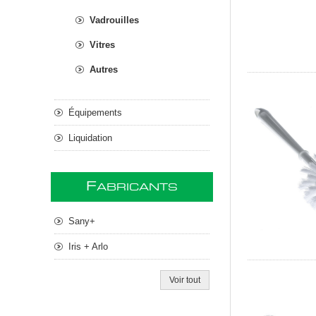
Vadrouilles
Vitres
Autres
Équipements
Liquidation
F
ABRICANTS
Sany+
Iris + Arlo
Voir tout