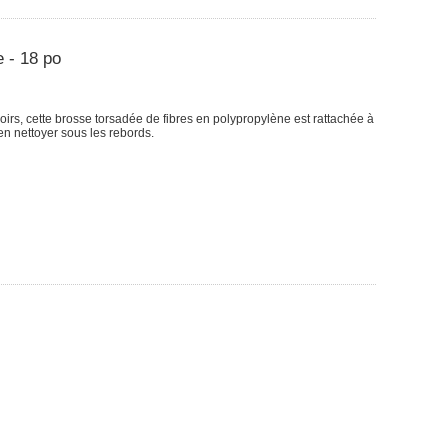
 - 18 po
irs, cette brosse torsadée de fibres en polypropylène est rattachée à
n nettoyer sous les rebords.