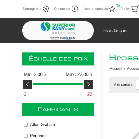
(0)
S'enregistrer
Connexion
Liste de souhaits
Panier
Boutique
Brosse
É
CHELLE DES PRIX
Accueil
/
Access
Min:
2,00 $
Max:
22,00 $
Voir comme
2
22
F
ABRICANTS
Atlas Graham
Performe