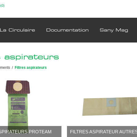
(0)
La Circulaire
Documentation
Sany Mag
s aspirateurs
ements
/
Filtres aspirateurs
ASPIRATEURS PROTEAM
FILTRES ASPIRATEUR AUTRE