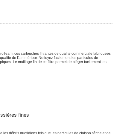
ProTeam, ces cartouches filtrantes de qualité commerciale fabriquées
alité de l'air intérieur. Nettoyez facilement les particules de
piques. Le maillage fin de ce filtre permet de piéger facilement les
ssières fines
re les débris quotidiens tels que les particules de cloison sèche et de