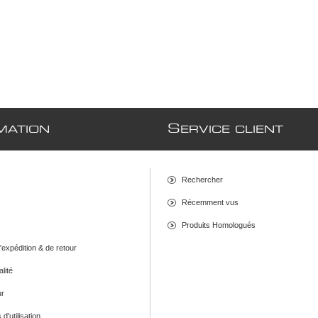
S
MATION
ERVICE CLIENT
Rechercher
Récemment vus
Produits Homologués
d'expédition & de retour
alité
ur
d'utilisation