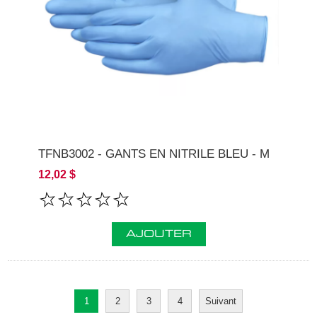
TFNB3002 - GANTS EN NITRILE BLEU - M
12,02 $
AJOUTER
1
2
3
4
Suivant