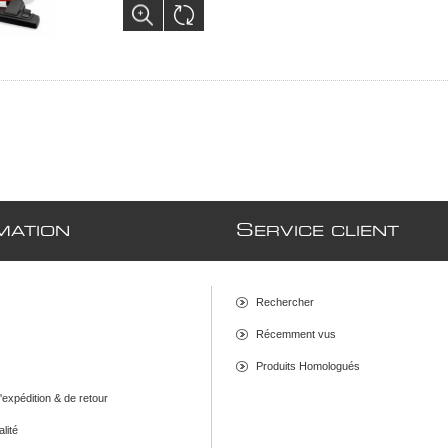
S
MATION
ERVICE CLIENT
Rechercher
Récemment vus
Produits Homologués
d'expédition & de retour
alité