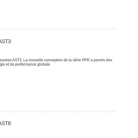
 AST3
oires AST3. La nouvelle conception de la série PPR a permis des
gie et de performance globale
 AST6