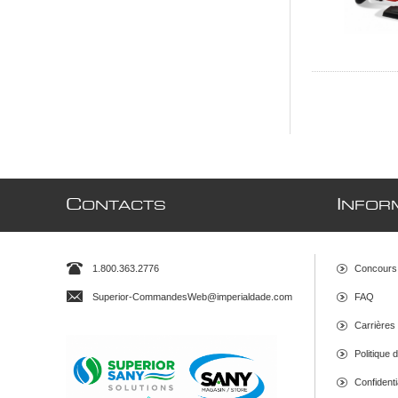
C
I
ONTACTS
NFOR
1.800.363.2776
Concours
Superior-CommandesWeb@imperialdade.com
FAQ
Carrières
Politique 
Confidenti