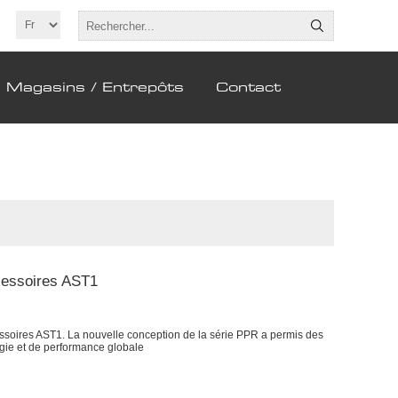
Magasins / Entrepôts
Contact
cessoires AST1
oires AST1. La nouvelle conception de la série PPR a permis des
gie et de performance globale