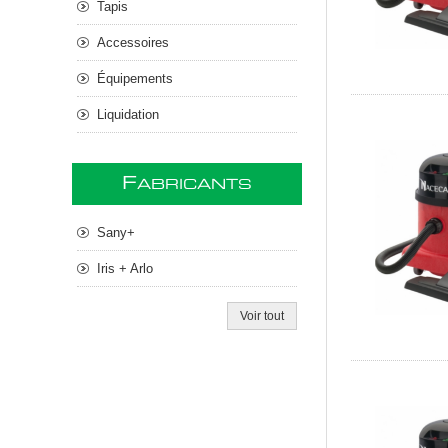
Tapis
Accessoires
Équipements
Liquidation
F
ABRICANTS
Sany+
Iris + Arlo
Voir tout