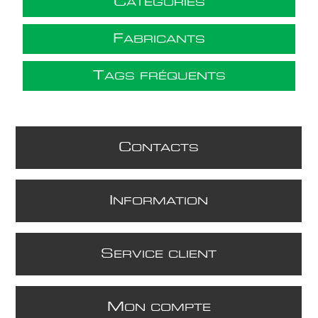
C
ATÉGORIES
F
ABRICANTS
T
AGS FRÉQUENTS
C
ONTACTS
I
NFORMATION
S
ERVICE CLIENT
M
ON COMPTE